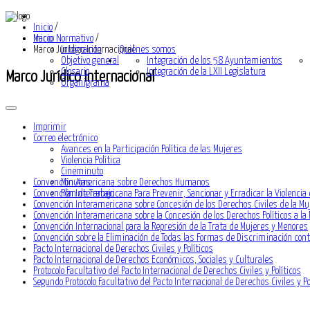
Inicio
/
Inicio
Marco Normativo
/
Marco Jurídico Internacional
Integración
Quiénes somos
Objetivo general
Integración de los 58 Ayuntamientos
Glosario
Integración de la LXII Legislatura
Marco Jurídico Internacional
Organigrama
Imprimir
Correo electrónico
Avances en la Participación Política de las Mujeres
Violencia Política
Cineminuto
Convención Americana sobre Derechos Humanos
Minutas
Convención Interamericana Para Prevenir, Sancionar y Erradicar la Violencia 
Plan de Trabajo
Convención Interamericana sobre Concesión de los Derechos Civiles de la Mu
Convención Interamericana sobre la Concesión de los Derechos Políticos a la
Convención Internacional para la Represión de la Trata de Mujeres y Menores
Convención sobre la Eliminación de Todas las Formas de Discriminación con
Pacto Internacional de Derechos Civiles y Políticos
Pacto Internacional de Derechos Económicos, Sociales y Culturales
Protocolo Facultativo del Pacto Internacional de Derechos Civiles y Políticos
Segundo Protocolo Facultativo del Pacto Internacional de Derechos Civiles y Po