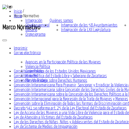
Inicio
/
Inicio
Marco Normativo
Integración
Quiénes somos
Objetivo general
Integración de los 58 Ayuntamientos
Marco Normativo
Glosario
Integración de la LXII Legislatura
Organigrama
Imprimir
Correo electrónico
Avances en la Participación Política de las Mujeres
Violencia Política
Constitución Política de los Estados Unidos Mexicanos
Cineminuto
Constitución Política del Estado Libre y Soberano de Zacatecas
Minutas
Convención Americana sobre Derechos Humanos
Plan de Trabajo
Convención Interamericana Para Prevenir, Sancionar y Erradicar la Violencia 
Convención Interamericana sobre Concesión de los Derechos Civiles de la Mu
Convención Interamericana sobre la Concesión de los Derechos Políticos a la
Convención Internacional para la Represión de la Trata de Mujeres y Menores
Convención sobre la Eliminación de Todas las Formas de Discriminación con
Decreto 541 se reforma art. 25 de la Ley Electoral del Estado de Zacatecas
Ley de Acceso de las Mujeres a una Vida Libre de Violencia para el Estado d
Ley de Atención a Víctimas del Estado de Zacatecas
Ley de los Derechos de Niñas, Niños y Adolescentes del Estado de Zacateca
Ley de Sistema de Medios de Impugnación